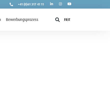
+41 (0)61 317 41 11
n
Bewerbungsprozess
FR
IT